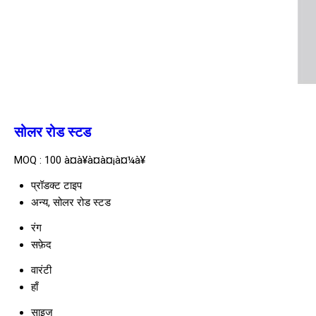
सोलर रोड स्टड
MOQ :
100 à¤à¥à¤à¤¡à¤¼à¥
प्रॉडक्ट टाइप
अन्य, सोलर रोड स्टड
रंग
सफ़ेद
वारंटी
हाँ
साइज