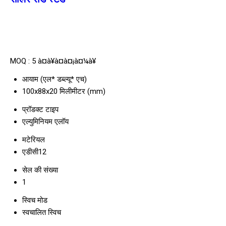
MOQ :
5 à¤à¥à¤à¤¡à¤¼à¥
आयाम (एल* डब्ल्यू* एच)
100x88x20 मिलीमीटर (mm)
प्रॉडक्ट टाइप
एल्युमिनियम एलॉय
मटेरियल
एडीसी12
सेल की संख्या
1
स्विच मोड
स्वचालित स्विच