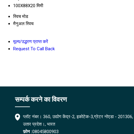
100X88X20 मिमी
स्विच मोड
मैनुअल स्विच
मूल्य/उद्धरण प्राप्त करें
Request To Call Back
सम्पर्क करने का विवरण
प्लॉट नंबर। 360, उद्योग केंद्र-2, इकोटेक-3,ग्रेटर नोएडा - 201306,
उतार प्रदेश।, भारत
फ़ोन :
08045800903