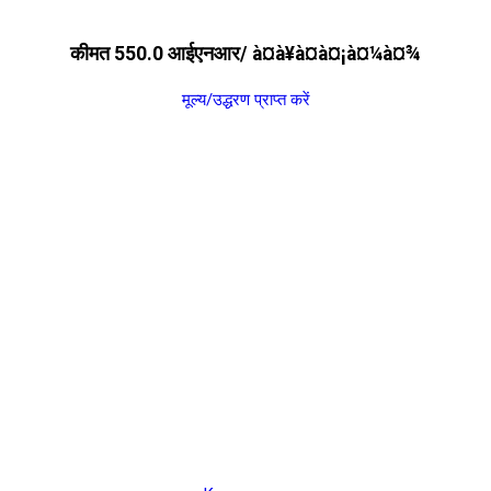
कीमत 550.0 आईएनआर
/ à¤à¥à¤à¤¡à¤¼à¤¾
मूल्य/उद्धरण प्राप्त करें