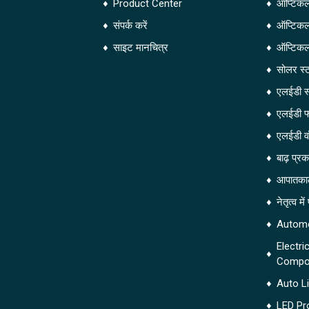
Product Center
ऑप्टिकल
संपर्क करें
ऑप्टिकल
साइट मानचित्र
ऑप्टिकल
सोलर स्
एलईडी स्
एलईडी फ
एलईडी व
बाढ़ प्र
आपातका
नेतृत्व मे
Automo
Electri
Compo
Auto L
LED Pr